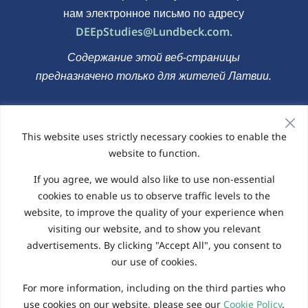
нам электронное письмо по адресу
DEEpStudies@Lundbeck.com
.
Содержание этой веб-страницы
предназначено только для жителей Латвии.
Политика конфиденциальности
|
Политика
This website uses strictly necessary cookies to enable the
использования файлов cookie
website to function.
© 2026 Веб-сайт управляется компанией Elligo Health
If you agree, we would also like to use non-essential
Research
cookies to enable us to observe traffic levels to the
website, to improve the quality of your experience when
visiting our website, and to show you relevant
English - United Kingdom
advertisements. By clicking "Accept All", you consent to
Deutsch – Deutschland
Italiano – Italia
our use of cookies.
Español – España
Nederlands – België
For more information, including on the third parties who
Français – Belgique
Français – France
use cookies on our website, please see our
Cookie Policy
.