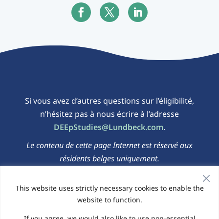
Si vous avez d’autres questions sur l’éligibilité,
n’hésitez pas à nous écrire à l’adresse
DEEpStudies@Lundbeck.com
.
Le contenu de cette page Internet est réservé aux
résidents belges uniquement.
This website uses strictly necessary cookies to enable the
Politique de confidentialité
|
Politique en
website to function.
matière de cookies
If you agree, we would also like to use non-essential