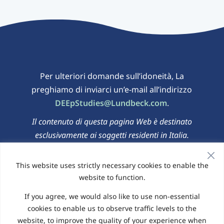
Per ulteriori domande sull’idoneità, La
preghiamo di inviarci un’e-mail all’indirizzo
DEEpStudies@Lundbeck.com
.
Il contenuto di questa pagina Web è destinato
esclusivamente ai soggetti residenti in Italia.
This website uses strictly necessary cookies to enable the
Informativa sulla privacy
|
Informativa sui
website to function.
cookie
If you agree, we would also like to use non-essential
© 2026 Sito Web gestito da Elligo Health Research
cookies to enable us to observe traffic levels to the
website, to improve the quality of your experience when