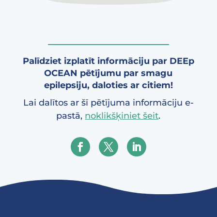
Palīdziet izplatīt informāciju par DEEp
OCEAN pētījumu par smagu
epilepsiju, daloties ar citiem!
Lai dalītos ar šī pētījuma informāciju e-
pastā,
noklikšķiniet šeit
.