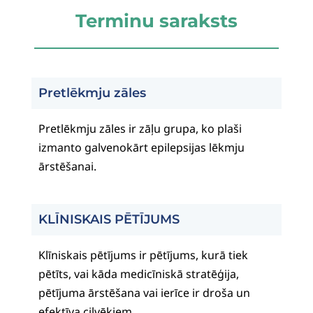
Terminu saraksts
Pretlēkmju zāles
Pretlēkmju zāles ir zāļu grupa, ko plaši
izmanto galvenokārt epilepsijas lēkmju
ārstēšanai.
KLĪNISKAIS PĒTĪJUMS
Klīniskais pētījums ir pētījums, kurā tiek
pētīts, vai kāda medicīniskā stratēģija,
pētījuma ārstēšana vai ierīce ir droša un
efektīva cilvēkiem.