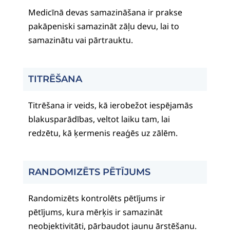
Medicīnā devas samazināšana ir prakse
pakāpeniski samazināt zāļu devu, lai to
samazinātu vai pārtrauktu.
TITRĒŠANA
Titrēšana ir veids, kā ierobežot iespējamās
blakusparādības, veltot laiku tam, lai
redzētu, kā ķermenis reaģēs uz zālēm.
RANDOMIZĒTS PĒTĪJUMS
Randomizēts kontrolēts pētījums ir
pētījums, kura mērķis ir samazināt
neobjektivitāti, pārbaudot jaunu ārstēšanu.