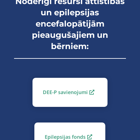
Noderīgi resursi attīstības
un epilepsijas
encefalopātijām
pieaugušajiem un
bērniem:
DEE-P savienojumi
Epilepsijas fonds