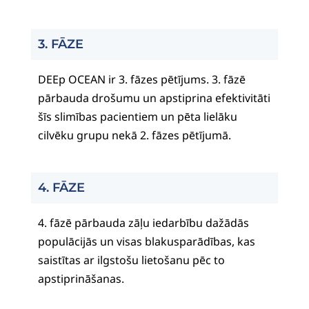
3. FĀZE
DEEp OCEAN ir 3. fāzes pētījums. 3. fāzē
pārbauda drošumu un apstiprina efektivitāti
šīs slimības pacientiem un pēta lielāku
cilvēku grupu nekā 2. fāzes pētījumā.
4. FĀZE
4. fāzē pārbauda zāļu iedarbību dažādās
populācijās un visas blakusparādības, kas
saistītas ar ilgstošu lietošanu pēc to
apstiprināšanas.