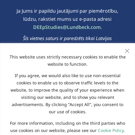
Ja Jums ir papildu jautājumi par piemērotību,
lūdzu, rakstiet mums uz e-pasta adresi
DEEpStudies@Lundbeck.com
.
Šīs vietnes saturs ir paredzēts tikai Latvijas
iedzīvotājiem.
This website uses strictly necessary cookies to enable the
website to function.
Privātuma politika
|
Sīkdatņu politika
If you agree, we would also like to use non-essential
© 2026 Šo vietni pārvalda Elligo Health Research
cookies to enable us to observe traffic levels to the
website, to improve the quality of your experience when
visiting our website, and to show you relevant
English - United Kingdom
advertisements. By clicking "Accept All", you consent to
Deutsch – Deutschland
Italiano – Italia
our use of cookies.
Español – España
Nederlands – België
For more information, including on the third parties who
Français – Belgique
Français – France
use cookies on our website, please see our
Cookie Policy
.