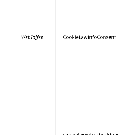
WebToffee
CookieLawInfoConsent
cookielawinfo-checkbox-