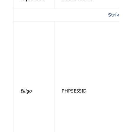
Strikt no
Elligo
PHPSESSID