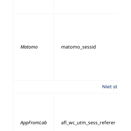
Matomo
matomo_sessid
Niet strikt 
AppFromLab
afl_wc_utm_sess_referer