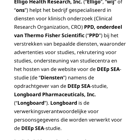
Elligo Health Research, Inc.
(“
Elligo
”, “
wij
” of
“
ons
”) helpt het bedrijf gespecialiseerd in
diensten voor klinisch onderzoek (Clinical
Research Organization, CRO)
PPD, onderdeel
van Thermo Fisher Scientific
(“
PPD
”) bij het
verstrekken van bepaalde diensten, waaronder
advertenties voor studies, rekrutering voor
studies, ondersteuning van studiecentra en
het hosten van de website voor de
DEEp SEA
-
studie (de “
Diensten
”) namens de
opdrachtgever van de
DEEp SEA
-studie,
Longboard Pharmaceuticals, Inc.
(“
Longboard
”).
Longboard
is de
verwerkingsverantwoordelijke voor
persoonsgegevens die worden verwerkt voor
de
DEEp SEA
-studie.