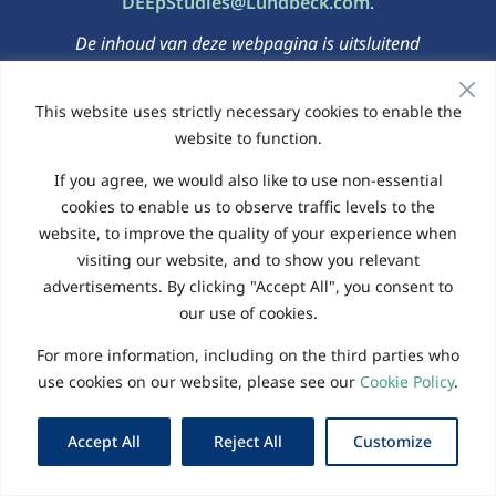
DEEpStudies@Lundbeck.com
.
De inhoud van deze webpagina is uitsluitend
bedoeld voor inwoners van België.
This website uses strictly necessary cookies to enable the
website to function.
Privacybeleid
|
Cookiebeleid
If you agree, we would also like to use non-essential
© 2026 Website beheerd door Elligo Health Research
cookies to enable us to observe traffic levels to the
website, to improve the quality of your experience when
visiting our website, and to show you relevant
English - United Kingdom
advertisements. By clicking "Accept All", you consent to
Deutsch – Deutschland
Italiano – Italia
our use of cookies.
Español – España
Nederlands – België
For more information, including on the third parties who
Français – Belgique
Français – France
use cookies on our website, please see our
Cookie Policy
.
Latviešu – Latvija
English - Canada
Русский – Латвия
Accept All
Reject All
Customize