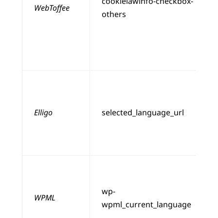
cookielawinfo-checkbox-
WebToffee
others
Elligo
selected_language_url
wp-
WPML
wpml_current_language