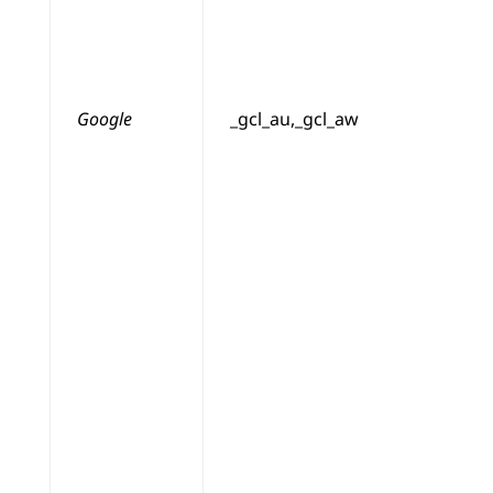
Google
_gcl_au,_gcl_aw