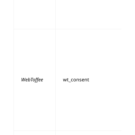
WebToffee
wt_consent